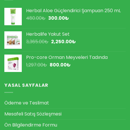
Herbal Aloe Güçlendirici Şampuan 250 mL
Orijinal
Şu
480.00
₺
300.00
₺
fiyat:
andaki
480.00₺.
fiyat:
Herbalife Yakut Set
300.00₺.
Orijinal
Şu
3,365.00
₺
2,250.00
₺
fiyat:
andaki
3,365.00₺.
fiyat:
Pro-core Orman Meyveleri Tadında
2,250.00₺.
Orijinal
Şu
1,297.00
₺
800.00
₺
fiyat:
andaki
1,297.00₺.
fiyat:
800.00₺.
YASAL SAYFALAR
Ödeme ve Teslimat
Mesafeli Satış Sözleşmesi
Ön Bilgilendirme Formu