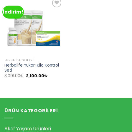
İndirim!
Add to
wishlist
HERBALIFE SETLERI
Herbalife Yukarı Kilo Kontrol
Seti
Orijinal
Şu
3,091.00
₺
2,100.00
₺
fiyat:
andaki
3,091.00₺.
fiyat:
2,100.00₺.
ÜRÜN KATEGORILERI
Aktif Yaşam Ürünleri