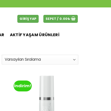
GIRIŞ YAP
SEPET /
0.00
₺
AR
AKTİF YAŞAM ÜRÜNLERİ
İndirim!
d to
Add to
hlist
wishlist