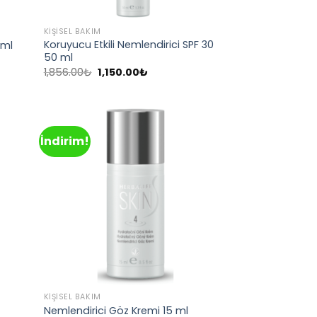
KIŞISEL BAKIM
Koruyucu Etkili Nemlendirici SPF 30
 ml
50 ml
Orijinal
Şu
1,856.00
₺
1,150.00
₺
fiyat:
andaki
1,856.00₺.
fiyat:
1,150.00₺.
İndirim!
d to
Add to
hlist
wishlist
KIŞISEL BAKIM
Nemlendirici Göz Kremi 15 ml