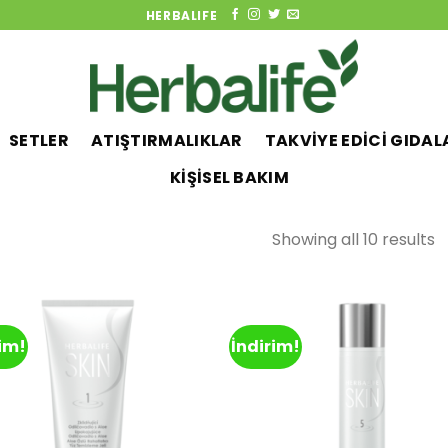
HERBALIFE
SETLER
ATIŞTIRMALIKLAR
TAKVİYE EDİCİ GIDAL
KİŞİSEL BAKIM
Showing all 10 results
rim!
İndirim!
Add to
Ad
wishlist
wis