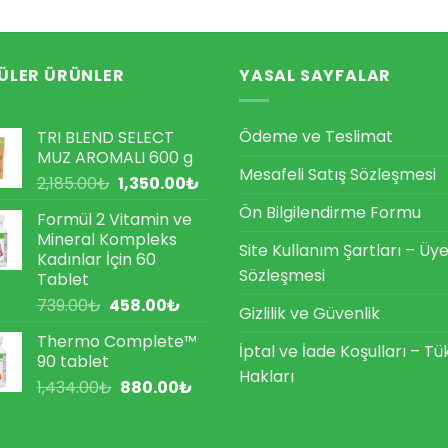
ÜLER ÜRÜNLER
YASAL SAYFALAR
Ödeme ve Teslimat
TRI BLEND SELECT
MUZ AROMALI 600 g
Mesafeli Satış Sözleşmesi
Orijinal
Şu
2,185.00
₺
1,350.00
₺
fiyat:
andaki
Ön Bilgilendirme Formu
Formül 2 Vitamin ve
2,185.00₺.
fiyat:
Mineral Kompleks
1,350.00₺.
Site Kullanım Şartları – Üye
Kadınlar İçin 60
Sözleşmesi
Tablet
Orijinal
Şu
739.00
₺
458.00
₺
Gizlilik ve Güvenlik
fiyat:
andaki
Thermo Complete™
739.00₺.
fiyat:
İptal ve İade Koşulları – Tü
90 tablet
458.00₺.
Hakları
Orijinal
Şu
1,434.00
₺
880.00
₺
fiyat:
andaki
1,434.00₺.
fiyat: