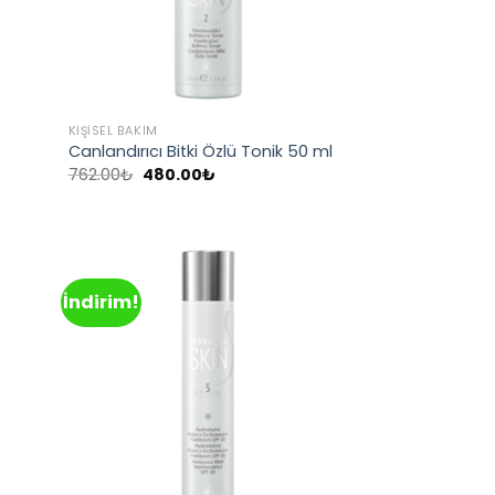
KIŞISEL BAKIM
Canlandırıcı Bitki Özlü Tonik 50 ml
Orijinal
Şu
762.00
₺
480.00
₺
fiyat:
andaki
762.00₺.
fiyat:
480.00₺.
İndirim!
d to
Add to
hlist
wishlist