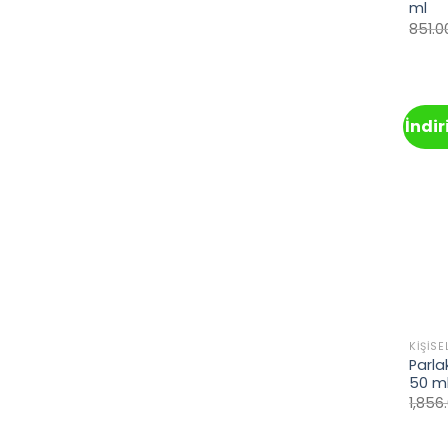
ml
851.0
İndi
KIŞISE
Parla
50 m
1,856