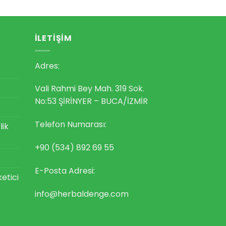
İLETIŞIM
Adres:
Vali Rahmi Bey Mah. 319 Sok.
No:53 ŞİRİNYER – BUCA/İZMİR
Telefon Numarası:
lik
+90 (534) 892 69 55
E-Posta Adresi:
ketici
info@herbaldenge.com