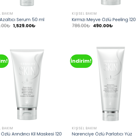
L BAKIM
KIŞISEL BAKIM
 Azaltıcı Serum 50 ml
Kırmızı Meyve Özlü Peeling 120
Orijinal
Şu
Orijinal
Şu
.00
₺
1,529.00
₺
786.00
₺
490.00
₺
fiyat:
andaki
fiyat:
andaki
2,464.00₺.
fiyat:
786.00₺.
fiyat:
1,529.00₺.
490.00₺.
rim!
İndirim!
Add to
Ad
wishlist
wis
L BAKIM
KIŞISEL BAKIM
Özlü Arındırıcı Kil Maskesi 120
Narenciye Özlü Parlatıcı Yüz