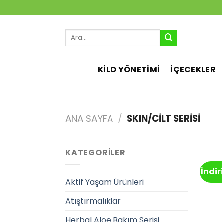
İçeriğe
atla
Ara:
KİLO YÖNETİMİ
İÇECEKLER
ANA SAYFA
/
SKIN/CILT SERISI
KATEGORILER
İndi
Aktif Yaşam Ürünleri
Atıştırmalıklar
Herbal Aloe Bakım Serisi