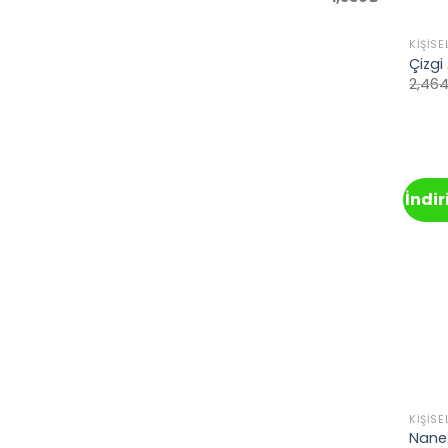
KIŞISE
Çizgi
2,464
İndi
KIŞISE
Nane 