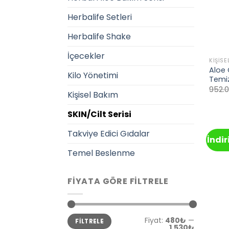
Herbalife Setleri
Herbalife Shake
İçecekler
KIŞISE
Aloe 
Kilo Yönetimi
Temiz
952.
Kişisel Bakım
SKIN/Cilt Serisi
Takviye Edici Gıdalar
İndi
Temel Beslenme
FIYATA GÖRE FILTRELE
En
En
Fiyat:
480₺
—
FILTRELE
düşük
yüksek
1,530₺
fiyat
fiyat