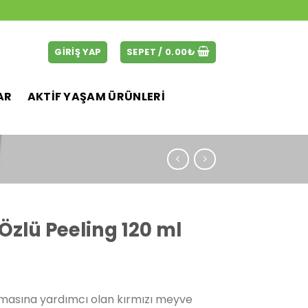
GIRIŞ YAP
SEPET /
0.00
₺
AR
AKTİF YAŞAM ÜRÜNLERİ
Özlü Peeling 120 ml
Şu
andaki
nmasına yardımcı olan kırmızı meyve
.
fiyat: