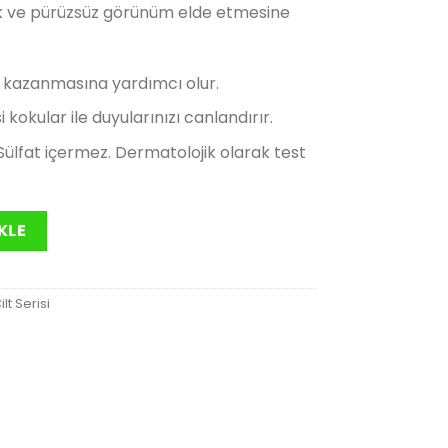
şak ve pürüzsüz görünüm elde etmesine
490.00₺.
m kazanmasına yardımcı olur.
kokular ile duyularınızı canlandırır.
ülfat içermez. Dermatolojik olarak test
 120 ml adet
KLE
lt Serisi