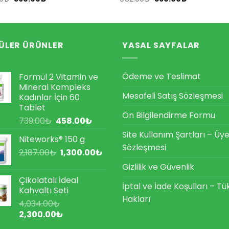
fiyat:
andaki
fiyat:
andaki
952.00₺.
fiyat:
952.00₺.
fiyat:
590.00₺.
590.00₺.
ÜLER ÜRÜNLER
YASAL SAYFALAR
Ödeme ve Teslimat
Formül 2 Vitamin ve
Mineral Kompleks
Mesafeli Satış Sözleşmesi
Kadınlar İçin 60
Tablet
Ön Bilgilendirme Formu
Orijinal
Şu
739.00
₺
458.00
₺
fiyat:
andaki
Site Kullanım Şartları – Üye
Niteworks® 150 g
739.00₺.
fiyat:
Sözleşmesi
Orijinal
Şu
2,187.00
₺
1,300.00
458.00₺.
₺
fiyat:
andaki
Gizlilik ve Güvenlik
2,187.00₺.
fiyat:
Çikolatalı İdeal
1,300.00₺.
İptal ve İade Koşulları – Tü
Kahvaltı Seti
Hakları
4,034.00
₺
Orijinal
Şu
2,300.00
₺
fiyat:
andaki