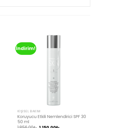
İndirim!
d to
Add to
hlist
wishlist
KIŞISEL BAKIM
Koruyucu Etkili Nemlendirici SPF 30
50 ml
Orijinal
Şu
1,856.00
₺
1,150.00
₺