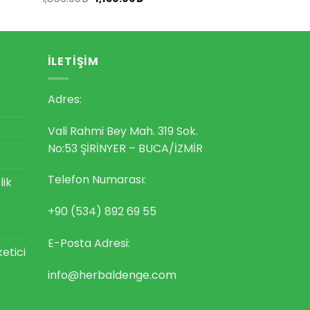
fiyat:
andaki
1,856.00₺.
fiyat:
1,150.00₺.
İLETIŞIM
Adres:
Vali Rahmi Bey Mah. 319 Sok.
No:53 ŞİRİNYER – BUCA/İZMİR
Telefon Numarası:
lik
+90 (534) 892 69 55
E-Posta Adresi:
ketici
info@herbaldenge.com