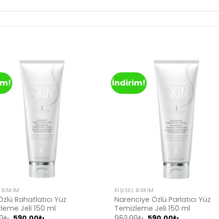
im!
İndirim!
Add to
Ad
wishlist
wis
L BAKIM
KIŞISEL BAKIM
Özlü Rahatlatıcı Yüz
Narenciye Özlü Parlatıcı Yüz
leme Jeli 150 ml
Temizleme Jeli 150 ml
Orijinal
Şu
Orijinal
Şu
0
₺
590.00
₺
952.00
₺
590.00
₺