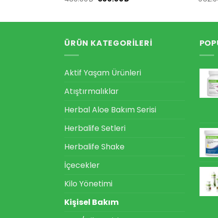
.
fiyat:
fiyat:
andaki
1,150.00₺.
480.00₺.
fiyat:
300.00₺.
ÜRÜN KATEGORILERI
POP
Aktif Yaşam Ürünleri
Atıştırmalıklar
Herbal Aloe Bakım Serisi
Herbalife Setleri
Herbalife Shake
İçecekler
Kilo Yönetimi
Kişisel Bakım