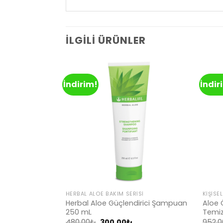
İLGILI ÜRÜNLER
İndirim!
İndir
Add to
Add to
wishlist
wishlist
HERBAL ALOE BAKIM SERISI
KIŞISE
Herbal Aloe Güçlendirici Şampuan
Aloe 
i 50 ml
250 mL
Temiz
Şu
₺
andaki
Orijinal
Şu
480.00
₺
300.00
₺
952.0