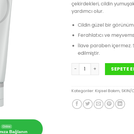
çekirdekleri, cildin yumu
yardımcı olur.
Cildin güzel bir görünü
Ferahlatıcı ve meyvemsi 
İlave paraben içermez. S
edilmiştir.
Kırmızı Meyve Özlü Peeling
SEPETE E
Kategoriler:
Kişisel Bakım
,
SKIN/Ci
ı
Online
ımıza Bağlanın