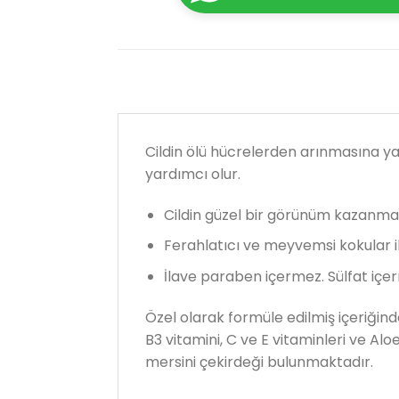
Cildin ölü hücrelerden arınmasına y
yardımcı olur.
Cildin güzel bir görünüm kazanmas
Ferahlatıcı ve meyvemsi kokular il
İlave paraben içermez. Sülfat içer
Özel olarak formüle edilmiş içeriğind
B3 vitamini, C ve E vitaminleri ve Alo
mersini çekirdeği bulunmaktadır.