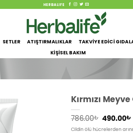
HERBALIFE
SETLER
ATIŞTIRMALIKLAR
TAKVİYE EDİCİ GIDAL
KİŞİSEL BAKIM
Kırmızı Meyve 
Orijinal
786.00
490.00
₺
₺
Add to
fiyat:
wishlist
Cildin ölü hücrelerden arı
786.00₺