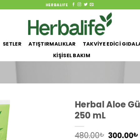
HERBALIFE
SETLER
ATIŞTIRMALIKLAR
TAKVİYE EDİCİ GIDAL
KİŞİSEL BAKIM
Herbal Aloe G
250 mL
Add to
Orijinal
480.00
300.00
₺
₺
wishlist