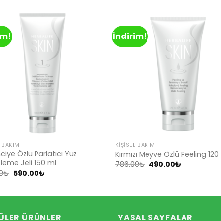
im!
İndirim!
Add to
Ad
wishlist
wis
L BAKIM
KIŞISEL BAKIM
ciye Özlü Parlatıcı Yüz
Kırmızı Meyve Özlü Peeling 120
leme Jeli 150 ml
Orijinal
Şu
786.00
₺
490.00
₺
fiyat:
andaki
Orijinal
Şu
0
₺
590.00
₺
786.00₺.
fiyat:
fiyat:
andaki
490.00₺.
952.00₺.
fiyat:
590.00₺.
ÜLER ÜRÜNLER
YASAL SAYFALAR