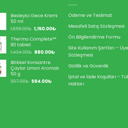
Ödeme ve Teslimat
Besleyici Gece Kremi
50 ml
Mesafeli Satış Sözleşmesi
Orijinal
Şu
1,856.00
₺
1,150.00
₺
fiyat:
andaki
Ön Bilgilendirme Formu
Thermo Complete™
1,856.00₺.
fiyat:
90 tablet
1,150.00₺.
Site Kullanım Şartları – Üye
Orijinal
Şu
1,434.00
₺
880.00
₺
Sözleşmesi
fiyat:
andaki
Bitkisel Konsantre
1,434.00₺.
fiyat:
Gizlilik ve Güvenlik
Çaylar Limon Aromalı
880.00₺.
50 g
İptal ve İade Koşulları – Tü
Orijinal
Şu
957.00
₺
594.00
₺
Hakları
fiyat:
andaki
957.00₺.
fiyat:
594.00₺.