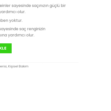
andaki
teinler sayesinde saçınızın güçlü bir
.
fiyat:
ardımcı olur.
300.00₺.
aben yoktur.
ayesinde saç renginizin
na yardımcı olur.
Şampuan 250 mL adet
KLE
erisi
,
Kişisel Bakım