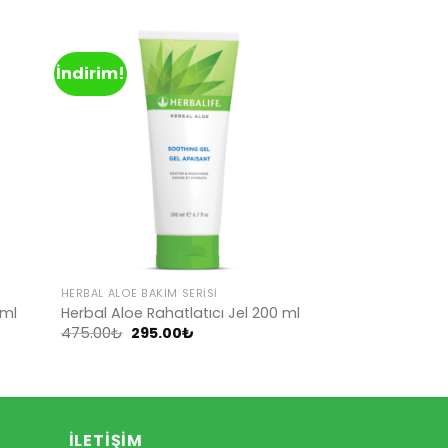
İndirim!
d to
Add to
hlist
wishlist
HERBAL ALOE BAKIM SERISI
 ml
Herbal Aloe Rahatlatıcı Jel 200 ml
Orijinal
Şu
475.00
₺
295.00
₺
fiyat:
andaki
475.00₺.
fiyat:
295.00₺.
İLETIŞIM