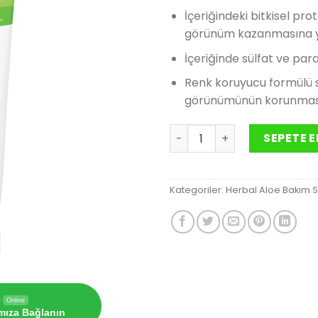
fiyat:
İçeriğindeki bitkisel pro
480.00₺
görünüm kazanmasına y
İçeriğinde sülfat ve par
Renk koruyucu formülü s
görünümünün korunması
Herbal Aloe Güçlendirici 
SEPETE E
Kategoriler:
Herbal Aloe Bakım S
ı
Online
ımıza Bağlanın