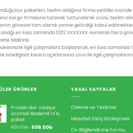
düğünüz paketleri, teslim aldığınız firma yetkilisi önünde 
nız kargo firmasına tutanak tutturularak ürünü teslim alm
ının görevini tam olarak yerine getirdiği kabul edilmekted
tutanağı en kısa zamanda 0212 XXXXXXX numaralı fax’a gön
e bildiriniz.
 paketinizle ilgili çalışmalara başlayarak, en kısa zamanda
istediğinizi kısaca açıklarsanız ürün ile ilgili çalışmalar
ÜLER ÜRÜNLER
YASAL SAYFALAR
Ödeme ve Teslimat
Protein Bar Vanilya
Aromalı Bademli 14'lü
Mesafeli Satış Sözleşmesi
paket
Orijinal
Şu
801.00
₺
606.00
₺
Ön Bilgilendirme Formu