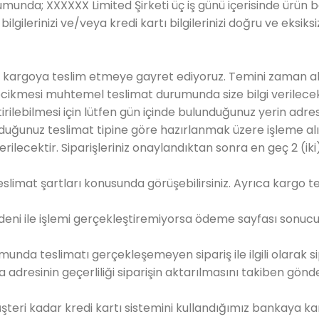
urumunda; XXXXXX Limited Şirketi üç iş günü içerisinde ürün
gilerinizi ve/veya kredi kartı bilgilerinizi doğru ve eksiksiz
n kargoya teslim etmeye gayret ediyoruz. Temini zaman ala
 Gecikmesi muhtemel teslimat durumunda size bilgi verilecek
lebilmesi için lütfen gün içinde bulunduğunuz yerin adresini
olduğunuz teslimat tipine göre hazırlanmak üzere işleme alı
ilecektir. Siparişleriniz onaylandıktan sonra en geç 2 (ik
slimat şartları konusunda görüşebilirsiniz. Ayrıca kargo te
edeni ile işlemi gerçekleştiremiyorsa ödeme sayfası sonu
munda teslimatı gerçekleşemeyen sipariş ile ilgili olarak si
a adresinin geçerliliği siparişin aktarılmasını takiben gönd
eri kadar kredi kartı sistemini kullandığımız bankaya k