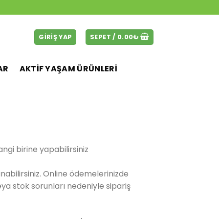
GIRIŞ YAP
SEPET /
0.00
₺
AR
AKTİF YAŞAM ÜRÜNLERİ
gi birine yapabilirsiniz
abilirsiniz. Online ödemelerinizde
eya stok sorunları nedeniyle sipariş