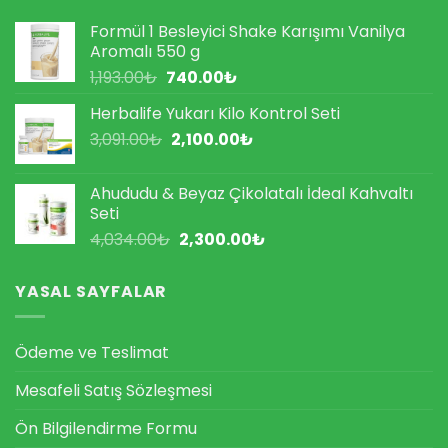
Formül 1 Besleyici Shake Karışımı Vanilya
Aromalı 550 g
Orijinal
Şu
1,193.00
₺
740.00
₺
fiyat:
andaki
Herbalife Yukarı Kilo Kontrol Seti
1,193.00₺.
fiyat:
Orijinal
Şu
3,091.00
₺
2,100.00
740.00₺.
₺
fiyat:
andaki
3,091.00₺.
fiyat:
Ahududu & Beyaz Çikolatalı İdeal Kahvaltı
2,100.00₺.
Seti
Orijinal
Şu
4,034.00
₺
2,300.00
₺
fiyat:
andaki
4,034.00₺.
fiyat:
YASAL SAYFALAR
2,300.00₺.
Ödeme ve Teslimat
Mesafeli Satış Sözleşmesi
Ön Bilgilendirme Formu