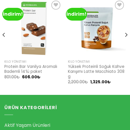
İndirim!
İndirim!
Add to
Add to
wishlist
wishlist
KILO YÖNETIMI
KILO YÖNETIMI
Protein Bar Vanilya Aromalı
Yüksek Proteinli Soğuk Kahve
Bademli 14’lü paket
Karışımı Latte Macchiato 308
g
Orijinal
Şu
801.00
₺
606.00
₺
fiyat:
andaki
Orijinal
Şu
2,200.00
₺
1,325.00
₺
801.00₺.
fiyat:
fiyat:
andaki
606.00₺.
2,200.00₺.
fiyat:
1,325.00₺.
ÜRÜN KATEGORILERI
Aktif Yaşam Ürünleri