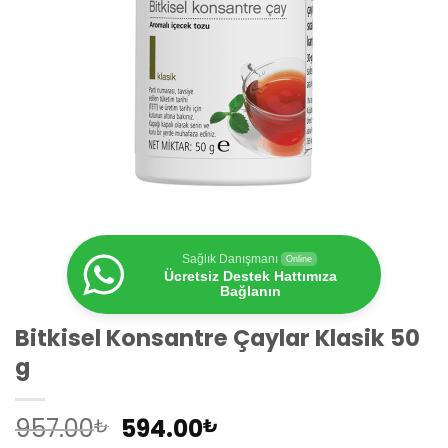
Sağlık Danışmanı
Online
Ücretsiz Destek Hattımıza
Bağlanın
Bitkisel Konsantre Çaylar Klasik 50
g
Orijinal
Şu
957.00
594.00
₺
₺