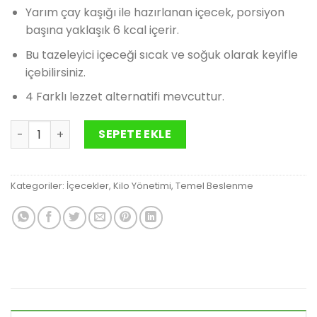
fiyat:
andaki
Yarım çay kaşığı ile hazırlanan içecek, porsiyon
957.00₺.
fiyat:
başına yaklaşık 6 kcal içerir.
594.00₺.
Bu tazeleyici içeceği sıcak ve soğuk olarak keyifle
içebilirsiniz.
4 Farklı lezzet alternatifi mevcuttur.
Bitkisel Konsantre Çaylar Klasik 50 g adet
SEPETE EKLE
Kategoriler:
İçecekler
,
Kilo Yönetimi
,
Temel Beslenme