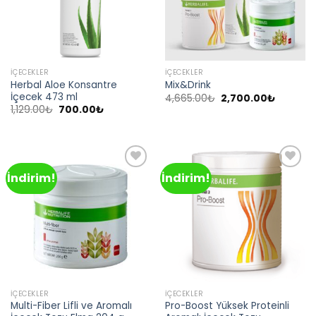
İÇECEKLER
İÇECEKLER
Herbal Aloe Konsantre
Mix&Drink
İçecek 473 ml
Orijinal
Şu
4,665.00
₺
2,700.00
₺
fiyat:
andaki
Orijinal
Şu
1,129.00
₺
700.00
₺
4,665.00₺.
fiyat:
fiyat:
andaki
2,700.00
1,129.00₺.
fiyat:
700.00₺.
İndirim!
İndirim!
Add to
Add to
wishlist
wishlist
İÇECEKLER
İÇECEKLER
Multi-Fiber Lifli ve Aromalı
Pro-Boost Yüksek Proteinli