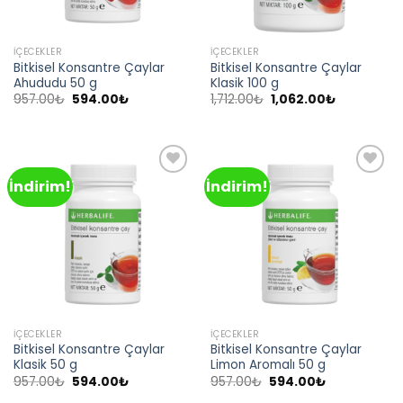
İÇECEKLER
İÇECEKLER
Bitkisel Konsantre Çaylar
Bitkisel Konsantre Çaylar
Ahududu 50 g
Klasik 100 g
Orijinal
Şu
Orijinal
Şu
957.00
₺
594.00
₺
1,712.00
₺
1,062.00
₺
fiyat:
andaki
fiyat:
andaki
957.00₺.
fiyat:
1,712.00₺.
fiyat:
594.00₺.
1,062.00₺.
İndirim!
İndirim!
Add to
Add to
wishlist
wishlist
İÇECEKLER
İÇECEKLER
Bitkisel Konsantre Çaylar
Bitkisel Konsantre Çaylar
Klasik 50 g
Limon Aromalı 50 g
Orijinal
Şu
Orijinal
Şu
957.00
₺
594.00
₺
957.00
₺
594.00
₺
fiyat:
andaki
fiyat:
andaki