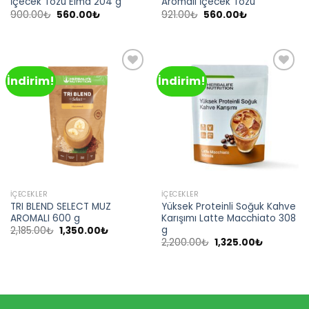
İçecek Tozu Elma 204 g
Aromalı İçecek Tozu
Orijinal
Şu
Orijinal
Şu
900.00
₺
560.00
₺
921.00
₺
560.00
₺
fiyat:
andaki
fiyat:
andaki
900.00₺.
fiyat:
921.00₺.
fiyat:
560.00₺.
560.00₺.
İndirim!
İndirim!
Add to
Add to
wishlist
wishlist
İÇECEKLER
İÇECEKLER
TRI BLEND SELECT MUZ
Yüksek Proteinli Soğuk Kahve
AROMALI 600 g
Karışımı Latte Macchiato 308
g
Orijinal
Şu
2,185.00
₺
1,350.00
₺
fiyat:
andaki
Orijinal
Şu
2,200.00
₺
1,325.00
₺
2,185.00₺.
fiyat:
fiyat:
andaki
1,350.00₺.
2,200.00₺.
fiyat:
1,325.00₺.