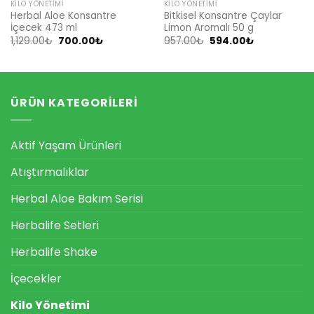
KILO YÖNETIMI
KILO YÖNETIMI
Herbal Aloe Konsantre
Bitkisel Konsantre Çaylar
İçecek 473 ml
Limon Aromalı 50 g
Orijinal
Şu
Orijinal
Şu
1,129.00
₺
700.00
₺
957.00
₺
594.00
₺
fiyat:
andaki
fiyat:
andaki
00₺.
1,129.00₺.
fiyat:
957.00₺.
fiyat:
700.00₺.
594.00₺.
ÜRÜN KATEGORILERI
Aktif Yaşam Ürünleri
Atıştırmalıklar
Herbal Aloe Bakım Serisi
Herbalife Setleri
Herbalife Shake
İçecekler
Kilo Yönetimi