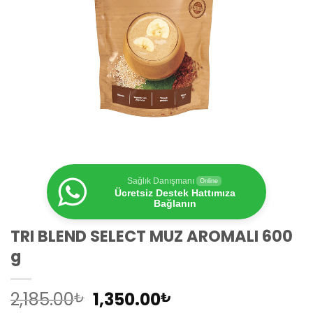
Sağlık Danışmanı
Online
Ücretsiz Destek Hattımıza
Bağlanın
TRI BLEND SELECT MUZ AROMALI 600
g
Orijinal
Şu
2,185.00
1,350.00
₺
₺