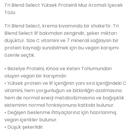
fiyat:
andaki
Tri Blend Select Yüksek Proteinli Muz Aromalı İçecek
2,185.00₺.
fiyat:
Tozu
1,350.00₺.
Tri Blend Select, krema kıvamında bir shake’tir. Tri
Blend Select lif bakımdan zengindir, şeker miktarı
düşüktür. Size C vitamini ve 7 minerali sağlayan bir
protein kaynağı sunabilmek için bu vegan karışımı
özenle seçtik.
• Bezelye Proteini, Kinoa ve Keten Tohumundan
oluşan vegan bir karışımdır.
• Yüksek protein ve lif içeriğinin yanı sıra içeriğindeki C
vitamini, hem yorgunluğun ve bitkinliğin azalmasına
hem de normal enerji metabolizmasına ve bağışıklık
sisteminin normal fonksiyonuna katkıda bulunur.
• Değişen beslenme ihtiyaçlarınız için hazırlanmış
vegan içerikler bulunur.
• Düşük şekerlidir.