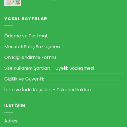
fiyat:
andaki
4,665.00₺.
fiyat:
2,700.00₺.
YASAL SAYFALAR
Ödeme ve Teslimat
Mesafeli Satış Sözleşmesi
Ön Bilgilendirme Formu
Site Kullanım Şartları – Üyelik Sözleşmesi
Gizlilik ve Güvenlik
İptal ve İade Koşulları – Tüketici Hakları
İLETIŞIM
Adres: