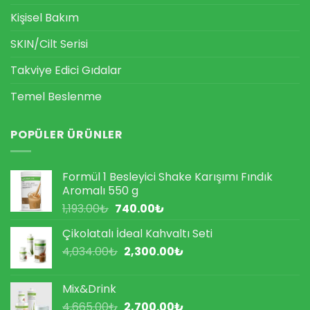
Kişisel Bakım
SKIN/Cilt Serisi
Takviye Edici Gıdalar
Temel Beslenme
POPÜLER ÜRÜNLER
Formül 1 Besleyici Shake Karışımı Fındık
Aromalı 550 g
Orijinal
Şu
1,193.00
₺
740.00
₺
fiyat:
andaki
Çikolatalı İdeal Kahvaltı Seti
1,193.00₺.
fiyat:
Orijinal
Şu
4,034.00
₺
2,300.00
740.00₺.
₺
fiyat:
andaki
4,034.00₺.
fiyat:
Mix&Drink
2,300.00₺.
Orijinal
Şu
4,665.00
₺
2,700.00
₺