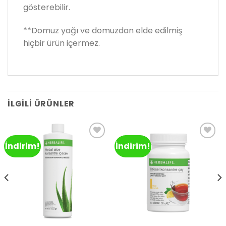
gösterebilir.
**Domuz yağı ve domuzdan elde edilmiş
hiçbir ürün içermez.
İLGILI ÜRÜNLER
İndirim!
İndirim!
Add to
Add to
wishlist
wishlist