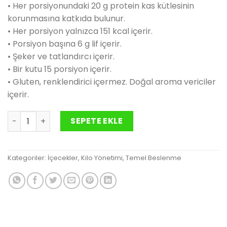
• Her porsiyonundaki 20 g protein kas kütlesinin
korunmasına katkıda bulunur.
• Her porsiyon yalnızca 151 kcal içerir.
• Porsiyon başına 6 g lif içerir.
• Şeker ve tatlandırcı içerir.
• Bir kutu 15 porsiyon içerir.
• Gluten, renklendirici içermez. Doğal aroma vericiler
içerir.
TRI BLEND SELECT MUZ AROMALI 600 g adet
SEPETE EKLE
Kategoriler:
İçecekler
,
Kilo Yönetimi
,
Temel Beslenme