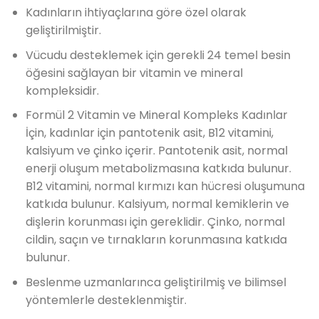
fiyat:
andaki
Kadınların ihtiyaçlarına göre özel olarak
739.00₺.
fiyat:
geliştirilmiştir.
458.00₺.
Vücudu desteklemek için gerekli 24 temel besin
öğesini sağlayan bir vitamin ve mineral
kompleksidir.
Formül 2 Vitamin ve Mineral Kompleks Kadınlar
İçin, kadınlar için pantotenik asit, B12 vitamini,
kalsiyum ve çinko içerir. Pantotenik asit, normal
enerji oluşum metabolizmasına katkıda bulunur.
B12 vitamini, normal kırmızı kan hücresi oluşumuna
katkıda bulunur. Kalsiyum, normal kemiklerin ve
dişlerin korunması için gereklidir. Çinko, normal
cildin, saçın ve tırnakların korunmasına katkıda
bulunur.
Beslenme uzmanlarınca geliştirilmiş ve bilimsel
yöntemlerle desteklenmiştir.