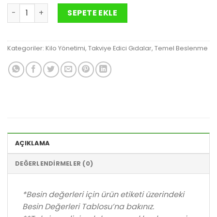
Formül 2 Vitamin ve Mineral Kompleks Kadınlar İçin 60 T
SEPETE EKLE
Kategoriler:
Kilo Yönetimi
,
Takviye Edici Gıdalar
,
Temel Beslenme
AÇIKLAMA
DEĞERLENDIRMELER (0)
*Besin değerleri için ürün etiketi üzerindeki
Besin Değerleri Tablosu’na bakınız.