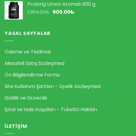
2,008.00₺.
fiyat:
Prolong Limon Aromalı 900 g
1,240.00₺.
Orijinal
Şu
1,264.00
₺
900.00
₺
fiyat:
andaki
1,264.00₺.
fiyat:
900.00₺.
YASAL SAYFALAR
Ödeme ve Teslimat
Mesafeli Satış Sözleşmesi
Ön Bilgilendirme Formu
Site Kullanım Şartları – Üyelik Sözleşmesi
Gizlilik ve Güvenlik
İptal ve İade Koşulları – Tüketici Hakları
İLETIŞIM