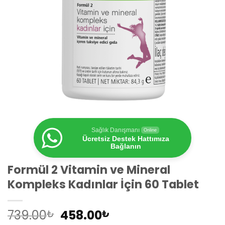
Sağlık Danışmanı
Online
Ücretsiz Destek Hattımıza
Bağlanın
Formül 2 Vitamin ve Mineral
Kompleks Kadınlar İçin 60 Tablet
Orijinal
Şu
739.00
458.00
₺
₺