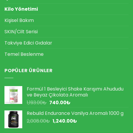
Kilo Yönetimi
Kişisel Bakım
SKIN/Cilt Serisi
Takviye Edici Gıdalar
Temel Beslenme
POPÜLER ÜRÜNLER
Formül 1 Besleyici Shake Karışımı Ahududu
ve Beyaz Çikolata Aromalı
Orijinal
Şu
1,193.00
₺
740.00
₺
fiyat:
andaki
Rebuild Endurance Vanilya Aromalı 1000 g
1,193.00₺.
fiyat:
Orijinal
Şu
2,008.00
₺
1,240.00
740.00₺.
₺
fiyat:
andaki