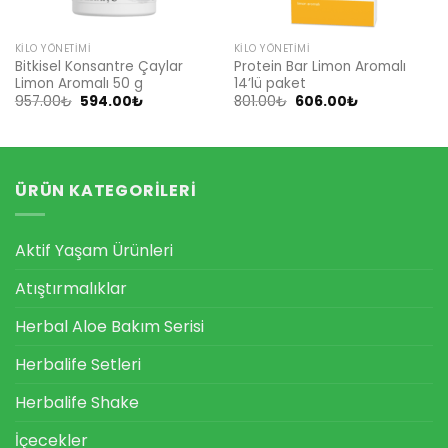
KILO YÖNETIMI
KILO YÖNETIMI
Bitkisel Konsantre Çaylar
Protein Bar Limon Aromalı
Limon Aromalı 50 g
14’lü paket
Orijinal
Şu
Orijinal
Şu
957.00
₺
594.00
₺
801.00
₺
606.00
₺
fiyat:
andaki
fiyat:
andaki
957.00₺.
fiyat:
801.00₺.
fiyat:
594.00₺.
606.00₺.
ÜRÜN KATEGORILERI
Aktif Yaşam Ürünleri
Atıştırmalıklar
Herbal Aloe Bakım Serisi
Herbalife Setleri
Herbalife Shake
İçecekler