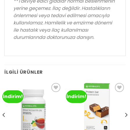
**Takviye edici gıdalar normal beslenmenin
yerine geçemez. İlaç değildir. Hastalıkların
önlenmesi veya tedavi edilmesi amacıyla
kullanılamaz. Hamilelik ve emzirme dönemi
ile hastalık veya ilaç kullanılması
durumlarında doktorunuza danışın.
İLGILI ÜRÜNLER
İndirim!
İndirim!
Add to
Add to
wishlist
wishlist