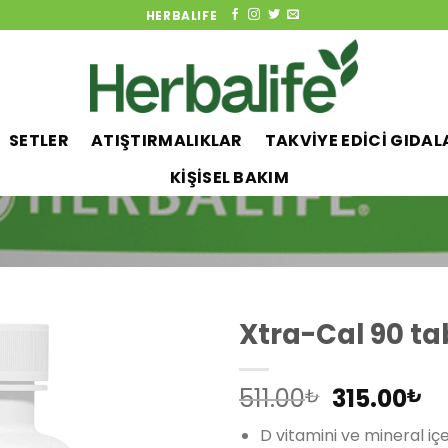
HERBALIFE
SETLER
ATIŞTIRMALIKLAR
TAKVİYE EDİCİ GIDAL
KİŞİSEL BAKIM
Xtra-Cal 90 ta
Orijinal
Ş
511.00
315.00
₺
₺
Add to
fiyat:
a
wishlist
D vitamini ve mineral iç
511.00₺.
fi