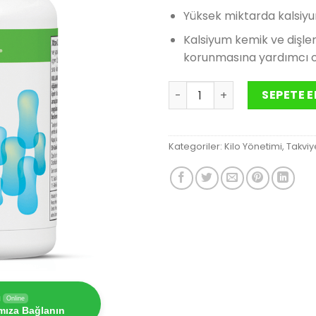
31
Yüksek miktarda kalsiyum
Kalsiyum kemik ve dişler
korunmasına yardımcı o
Xtra-Cal 90 tablet adet
SEPETE E
Kategoriler:
Kilo Yönetimi
,
Takviy
ı
Online
ımıza Bağlanın