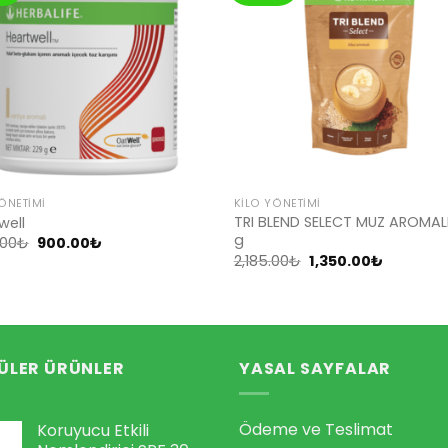
Add to
Ad
wishlist
wis
ÖNETIMI
KILO YÖNETIMI
TRI BLEND SELECT MUZ AROMAL
well
g
Orijinal
Şu
.00
₺
900.00
₺
fiyat:
andaki
Orijinal
Şu
2,185.00
₺
1,350.00
₺
1,455.00₺.
fiyat:
fiyat:
andaki
900.00₺.
2,185.00₺.
fiyat:
1,350.00₺
ÜLER ÜRÜNLER
YASAL SAYFALAR
Ödeme ve Teslimat
Koruyucu Etkili