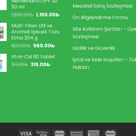
Nemlendirici SPF 30
Mesafeli Satış Sözleşmesi
50 ml
Orijinal
Şu
1,856.00
₺
1,150.00
₺
Ön Bilgilendirme Formu
fiyat:
andaki
Multi-Fiber Lifli ve
1,856.00₺.
fiyat:
Site Kullanım Şartları – Üye
Aromalı İçecek Tozu
1,150.00₺.
Sözleşmesi
Elma 204 g
Orijinal
Şu
900.00
₺
560.00
₺
Gizlilik ve Güvenlik
fiyat:
andaki
Xtra-Cal 90 tablet
900.00₺.
fiyat:
İptal ve İade Koşulları – Tü
Orijinal
Şu
511.00
₺
315.00
₺
560.00₺.
Hakları
fiyat:
andaki
511.00₺.
fiyat:
315.00₺.