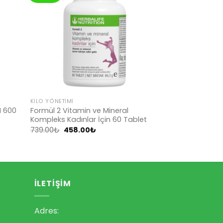
d to
Add to
hlist
wishlist
KILO YÖNETIMI
I 600
Formül 2 Vitamin ve Mineral
Kompleks Kadınlar İçin 60 Tablet
Orijinal
Şu
739.00
₺
458.00
₺
fiyat:
andaki
739.00₺.
fiyat:
.
458.00₺.
İLETIŞIM
Adres: