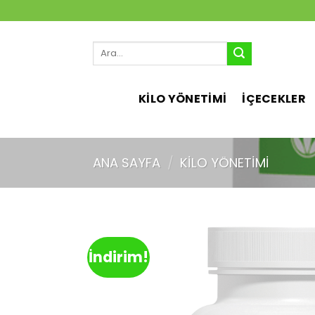
İçeriğe
atla
Ara:
KİLO YÖNETİMİ
İÇECEKLER
ANA SAYFA
/
KILO YÖNETIMI
İndirim!