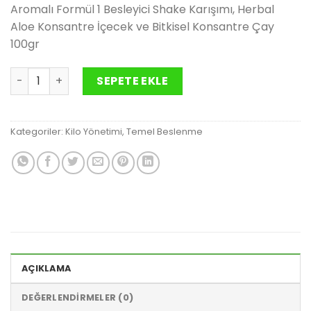
Aromalı Formül 1 Besleyici Shake Karışımı, Herbal
2,300.00₺.
Aloe Konsantre İçecek ve Bitkisel Konsantre Çay
100gr
Vanilyalı İdeal Kahvaltı Seti adet
SEPETE EKLE
Kategoriler:
Kilo Yönetimi
,
Temel Beslenme
AÇIKLAMA
DEĞERLENDIRMELER (0)