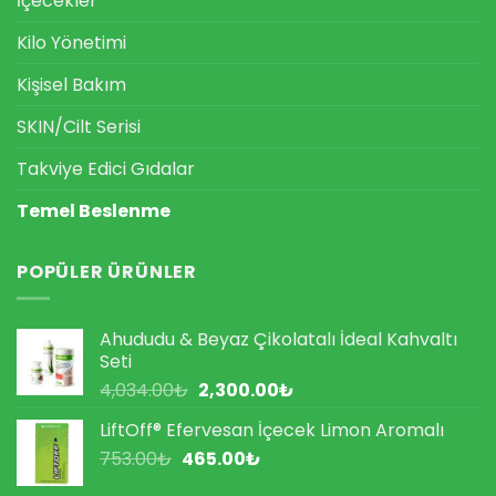
İçecekler
Kilo Yönetimi
Kişisel Bakım
SKIN/Cilt Serisi
Takviye Edici Gıdalar
Temel Beslenme
POPÜLER ÜRÜNLER
Ahududu & Beyaz Çikolatalı İdeal Kahvaltı
Seti
Orijinal
Şu
4,034.00
₺
2,300.00
₺
fiyat:
andaki
LiftOff® Efervesan İçecek Limon Aromalı
4,034.00₺.
fiyat:
Orijinal
Şu
753.00
₺
465.00
₺
2,300.00₺.
fiyat:
andaki