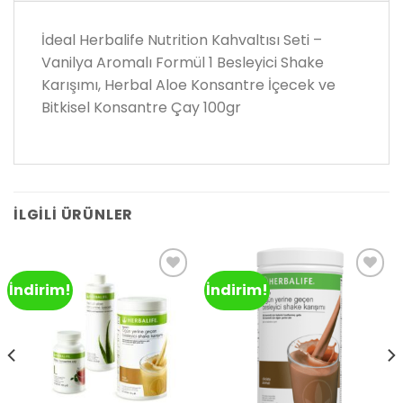
İdeal Herbalife Nutrition Kahvaltısı Seti –
Vanilya Aromalı Formül 1 Besleyici Shake
Karışımı, Herbal Aloe Konsantre İçecek ve
Bitkisel Konsantre Çay 100gr
İLGILI ÜRÜNLER
İndirim!
İndirim!
Add to
Add to
wishlist
wishlist