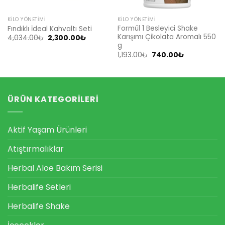
KILO YÖNETIMI
KILO YÖNETIMI
Formül 1 Besleyici Shake
Fındıklı İdeal Kahvaltı Seti
Karışımı Çikolata Aromalı 550
Orijinal
Şu
4,034.00
₺
2,300.00
₺
fiyat:
andaki
g
4,034.00₺.
fiyat:
Orijinal
Şu
1,193.00
₺
740.00
₺
2,300.00₺.
fiyat:
andaki
1,193.00₺.
fiyat:
740.00₺.
ÜRÜN KATEGORILERI
Aktif Yaşam Ürünleri
Atıştırmalıklar
Herbal Aloe Bakım Serisi
Herbalife Setleri
Herbalife Shake