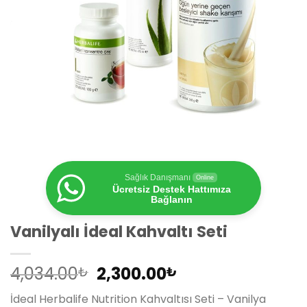
Sağlık Danışmanı
Online
Ücretsiz Destek Hattımıza
Bağlanın
Vanilyalı İdeal Kahvaltı Seti
Orijinal
Şu
4,034.00
2,300.00
₺
₺
fiyat:
andaki
İdeal Herbalife Nutrition Kahvaltısı Seti – Vanilya
4,034.00₺.
fiyat: