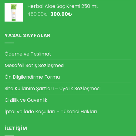
753.00₺.
fiyat:
Herbal Aloe Saç Kremi 250 mL
465.00₺.
Orijinal
Şu
480.00
₺
300.00
₺
fiyat:
andaki
480.00₺.
fiyat:
300.00₺.
YASAL SAYFALAR
Ödeme ve Teslimat
Mesafeli Satış Sözleşmesi
Ön Bilgilendirme Formu
Site Kullanım Şartları – Üyelik Sözleşmesi
Gizlilik ve Güvenlik
İptal ve İade Koşulları – Tüketici Hakları
İLETIŞIM