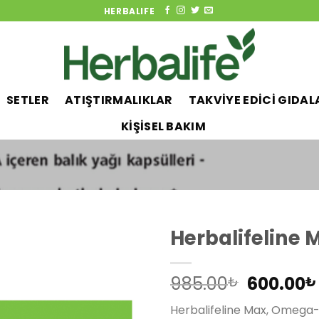
HERBALIFE
SETLER
ATIŞTIRMALIKLAR
TAKVİYE EDİCİ GIDAL
KİŞİSEL BAKIM
Herbalifeline 
Orijinal
985.00
600.00
₺
₺
Add to
fiyat:
wishlist
Herbalifeline Max, Omega-3
985.00₺