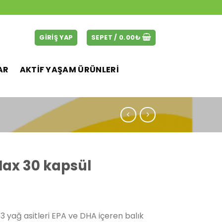
GIRIŞ YAP
SEPET /
0.00
₺
AR
AKTİF YAŞAM ÜRÜNLERİ
Max 30 kapsül
Şu
andaki
 yağ asitleri EPA ve DHA içeren balık
.
fiyat: