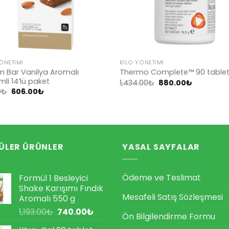
ÖNETIMI
KILO YÖNETIMI
in Bar Vanilya Aromalı
Thermo Complete™ 90 table
li 14’lü paket
Orijinal
Şu
1,434.00
₺
880.00
₺
fiyat:
andaki
Orijinal
Şu
0
₺
606.00
₺
1,434.00₺.
fiyat:
fiyat:
andaki
880.00₺.
801.00₺.
fiyat:
606.00₺.
ÜLER ÜRÜNLER
YASAL SAYFALAR
Ödeme ve Teslimat
Formül 1 Besleyici
Shake Karışımı Fındık
Mesafeli Satış Sözleşmesi
Aromalı 550 g
Orijinal
Şu
1,193.00
₺
740.00
₺
Ön Bilgilendirme Formu
fiyat:
andaki