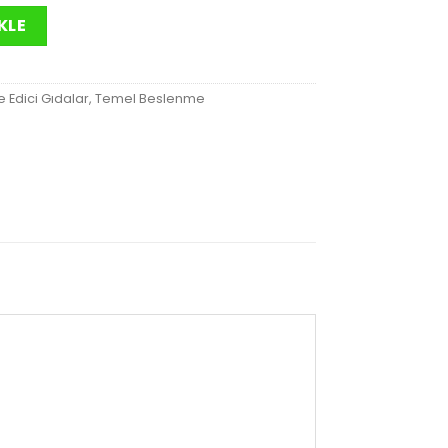
l adet
KLE
e Edici Gıdalar
,
Temel Beslenme