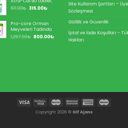
Xtra-Cal 90 tablet
1,193.00₺.
fiyat:
Site Kullanım Şartları – Üye
Orijinal
Şu
511.00
₺
315.00
₺
740.00₺.
Sözleşmesi
fiyat:
andaki
511.00₺.
fiyat:
Gizlilik ve Güvenlik
Pro-core Orman
315.00₺.
Meyveleri Tadında
İptal ve İade Koşulları – Tü
Orijinal
Şu
1,297.00
₺
800.00
₺
Hakları
fiyat:
andaki
1,297.00₺.
fiyat:
800.00₺.
Copyright 2026 ©
Gif Ajans