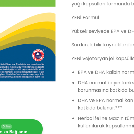
yağı kapsülleri formunda bi
YENİ Formül
Yüksek seviyede EPA ve D
Sürdürülebilir kaynaklardan
YENİ vejeteryan jel kapsüll
EPA ve DHA kalbin norma
DHA normal beyin fonksi
korunmasına katkıda bu
DHA ve EPA normal kan t
katkıda bulunur.***
Herbalifeline Max’ın tüm 
kullanılarak kapsüllenmiş
ı
Online
ımıza Bağlanın