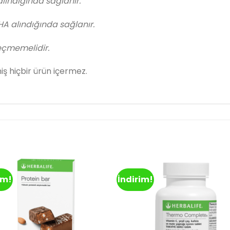
lındığında sağlanır.
HA alındığında sağlanır.
eçmemelidir.
 hiçbir ürün içermez.
im!
İndirim!
Add to
Ad
wishlist
wis