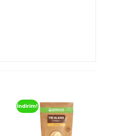
İndirim!
d to
Add to
hlist
wishlist