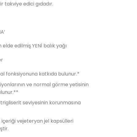
r takviye edici gıdadır.
600.00₺.
HA’
 elde edilmiş YENİ balık yağı
er
l fonksiyonuna katkıda bulunur.*
yonlarının ve normal görme yetisinin
lunur.**
rigliserit seviyesinin korunmasına
içeriği vejeteryan jel kapsülleri
tir.