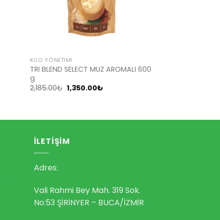
KILO YÖNETIMI
TRI BLEND SELECT MUZ AROMALI 600
t
g
Orijinal
Şu
2,185.00
₺
1,350.00
₺
fiyat:
andaki
2,185.00₺.
fiyat:
1,350.00₺.
İLETIŞIM
Adres:
Vali Rahmi Bey Mah. 319 Sok.
No:53 ŞİRİNYER – BUCA/İZMİR