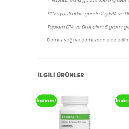
**Faydalı etkisi günde 250 mg DHA a
***Faydalı etkisi günde 2 g EPA ve D
Toplam EPA ve DHA alımı 5 gramı g
Domuz yağı ve domuzdan elde edilmiş
İLGILI ÜRÜNLER
İndirim!
İndir
Add to
Add to
wishlist
wishlist