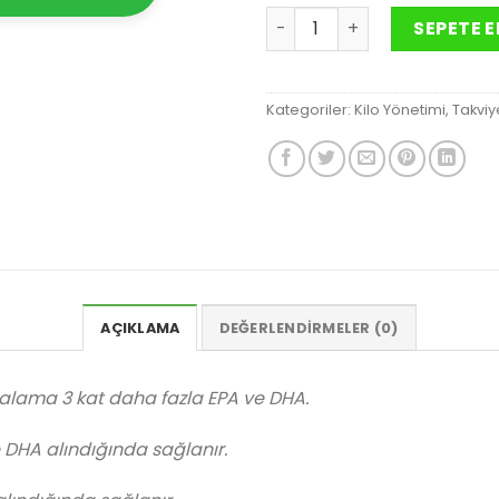
Herbalifeline Max 30 kapsü
SEPETE E
Kategoriler:
Kilo Yönetimi
,
Takviy
AÇIKLAMA
DEĞERLENDIRMELER (0)
rtalama 3 kat daha fazla EPA ve DHA.
 DHA alındığında sağlanır.