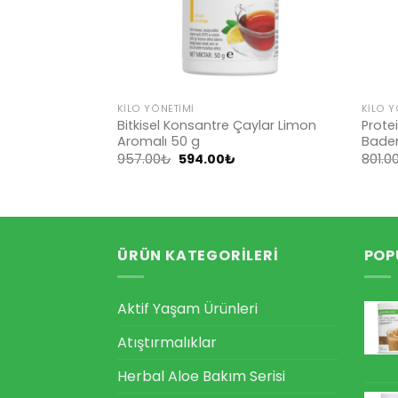
KILO YÖNETIMI
KILO Y
oteinli Aromalı
Bitkisel Konsantre Çaylar Limon
Prote
Aromalı 50 g
Badem
Orijinal
Şu
957.00
₺
594.00
₺
801.0
daki
fiyat:
andaki
yat:
957.00₺.
fiyat:
0.00₺.
594.00₺.
ÜRÜN KATEGORILERI
POP
Aktif Yaşam Ürünleri
Atıştırmalıklar
Herbal Aloe Bakım Serisi